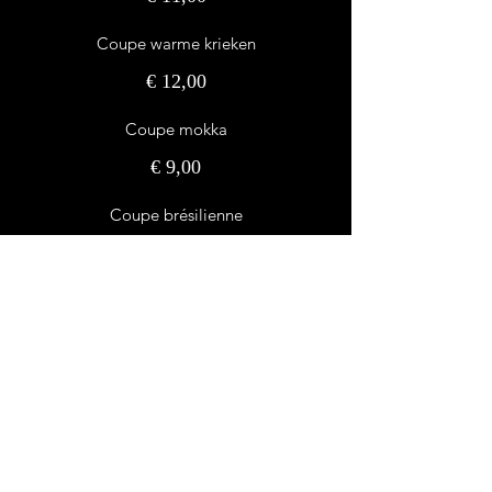
Coupe warme krieken
€ 12,00
Coupe mokka
€ 9,00
Coupe brésilienne
€ 11,00
Kinderijs
€ 8,50
Maandag:
Gesloten
Dinsdag - Zondag:
11:00 - 20:00